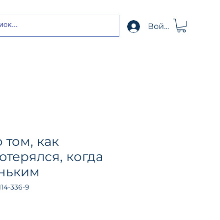
Войти
 том, как
отерялся, когда
ньким
114-336-9