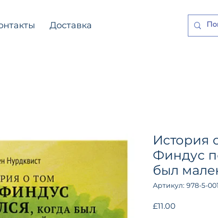
онтакты
Доставка
История о
Финдус п
был мале
Артикул: 978-5-00
Цена
£11.00