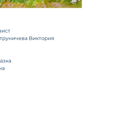
полосатые штаны 
учебы зарабатыва
от страшного чуд
учебных пособий,
Для детей младш
поздравительные
возраста. Книга 
В 1984 году вышл
том, как Финдус п
вист
Финдусе — «Имен
маленьким" отсыл
начинающий швед
етруничева Виктория
цикла о Петсоне 
догадывался, как
обстоятельства п
персонажи.
встрече старика и
казка
на