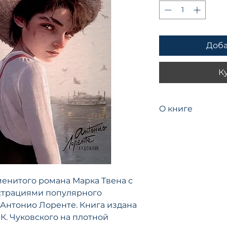
Доба
К
O книгe
Автор Твен Марк
Художник Антони
Переводчик Чуко
Обложка Твердая
Возраст 6+
енитого романа Марка Твена с
Год издания 2023
Вес 490 г
трациями популярного
Размеры 196x255
Антонио Лоренте. Книга издана
Количество стран
К. Чуковского на плотной
ISBN 978-5-353-10