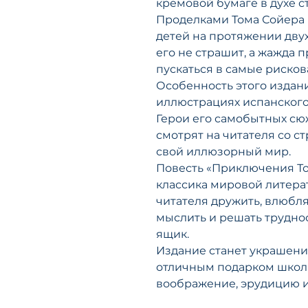
кремовой бумаге в духе с
Проделками Тома Сойера
детей на протяжении двух
его не страшит, а жажда 
пускаться в самые риско
Особенность этого издани
иллюстрациях испанского
Герои его самобытных сю
смотрят на читателя со с
свой иллюзорный мир.
Повесть «Приключения То
классика мировой литерат
читателя дружить, влюбля
мыслить и решать труднос
ящик.
Издание станет украшен
отличным подарком школь
воображение, эрудицию и