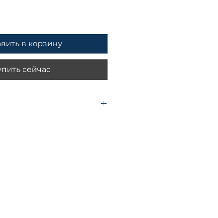
вить в корзину
упить сейчас
о Лоренто
вский Корней Иванович
иц 240
628-9