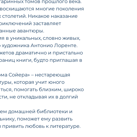
таринных томов прошлого века.
 восхищаются многие поколения
 столетий. Никакое наказание
приключений заставляет
ванные авантюры.
я в уникальных, словно живых,
 художника Антонио Лоренте.
жетов драматично и пристально
траниц книги, будто приглашая в
ма Сойера» – нестареющая
уры, которая учит юного
ться, помогать близким, широко
ти, не откладывая их в долгий
ием домашней библиотеки и
нику, поможет ему развить
 привить любовь к литературе.