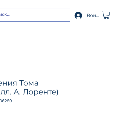
Войти
ния Тома
лл. А. Лоренте)
106289