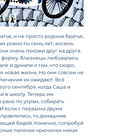
псевдонимами Ми
Максим.
Родился в Петерб
семье и погиб в 
осенью-зимой 1941
атья, и не просто родные братья,
Сведений о ранни
имеется мало; су
их ровно по семь лет, восемь
рассказах, он учи
они очень похожи друг на друга.
гимназий и униве
ю форму, близнецы любовались
предположительно
ле и думали о том, что скоро,
некоторое время 
ся новая жизнь. Но они совсем не
меняя профессии 
ключения их ожидают. Всё
цирке).
вого сентября, когда Саша и
Михаил был заядл
под псевдонимом 
и в школу. Теперь им
Петербурге книгу
 рано по утрам, собирать
сцены и картины)
 И если с первыми двумя
клубах и типах и
справлялись, то домашние
хвалебную оценку
оящей бедой. Конечно, попробуй
С середины 1900-
тырные палочки-крючочки никак
под псевдонимами