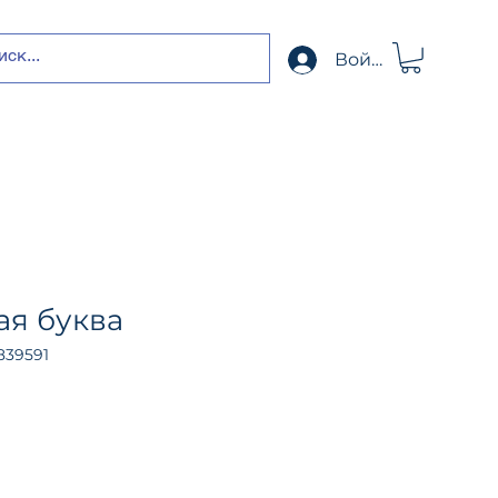
Войти
я буква
839591