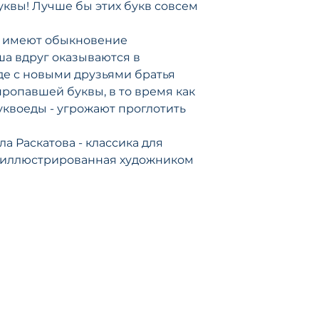
буквы! Лучше бы этих букв совсем
Михайлов» и «Ди
и очерки в газета
многочисленных 
ия имеют обыкновение
журналах Петербу
ша вдруг оказываются в
копейка, Всемирн
де с новыми друзьями братья
Искорки, Двадцаты
ропавшей буквы, в то время как
В 1909 году под 
уквоеды - угрожают проглотить
Раскатов» опубли
низовую аудитори
быль» о благород
а Раскатова - классика для
Кречет». За ним 
роиллюстрированная художником
о Кречете: «Из по
(1911), «На аванпо
перегон» (1913), «
«Орленок» (1917);
отдельными книг
революции немал
пользовались бо
экранизировались
опубликовал так
«В когтях дьявола