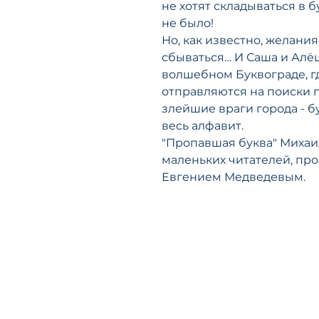
не хотят складываться в 
не было!
Но, как известно, желан
сбываться… И Саша и Алё
волшебном Буквограде, г
отправляются на поиски п
злейшие враги города - б
весь алфавит.
"Пропавшая буква" Михаил
маленьких читателей, п
Евгением Медведевым.