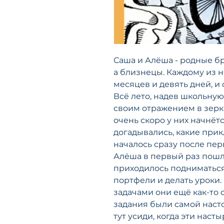
Саша и Алёша - родные бр
а близнецы. Каждому из н
месяцев и девять дней, и 
Всё лето, надев школьну
своим отражением в зерка
очень скоро у них начнёт
догадывались, какие при
началось сразу после пер
Алёша в первый раз пошл
приходилось подниматься
портфели и делать уроки.
задачами они ещё как-то 
задания были самой наст
тут усиди, когда эти нас