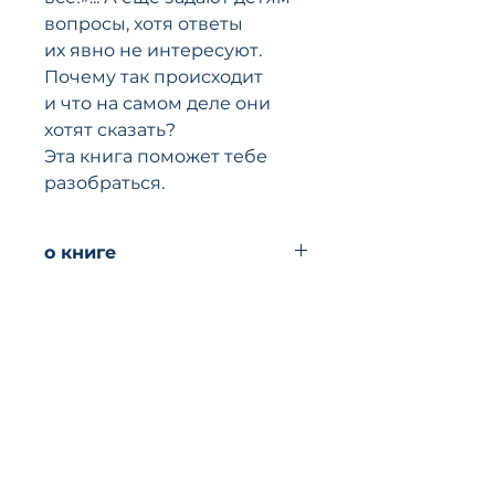
вопросы, хотя ответы
их явно не интересуют.
Почему так происходит
и что на самом деле они
хотят сказать?
Эта книга поможет тебе
разобраться.
о книге
Автор: Кали Давид
Иллюстратор: Вола Ноэми
перевод: с
португальского Петров Сергей
возраст: 4-6, 7-9
Izbushka. Online Bookshop
жанр: книжка-картинка
Redstone Wood Cottage
издательство: Белая ворона
Philanthropic Road
ISBN: 978-5-00114-182-2
Redhill, Surrey
обложка: переплёт (твёрдая)
RH1 4DF