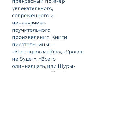
прекрасный пример
увлекательного,
современного и
ненавязчиво
поучительного
произведения. Книги
писательницы —
«Календарь ма[й]я», «Уроков
не будет», «Всего
одиннадцать, или Шуры-
муры в пятом „Д“», «К доске
пойдет... Василькин!» и
другие — давно стали
бестселлерами среди
читателей младшего и
среднего школьного
возраста.