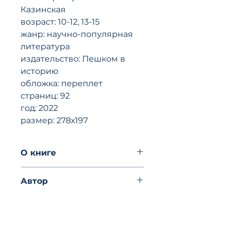
Казинская
возраст: 10-12, 13-15
жанр: научно-популярная
литература
издательство: Пешком в
историю
обложка: переплет
страниц: 92
год: 2022
размер: 278х197
O книгe
Зачем нам физика, если
Автор
физиками мы быть всё равно
не собираемся? Для чего нам
Юрий Вировец
забивать голову сложными
Елизавета Казинская
определениями,
замысловатыми формулами и