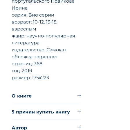
португальского Новикова
Ирина
серия: Вне серии
возраст: 10-12, 13-15,
взрослым
жанр: научно-популярная
литература
издательство: Самокат
обложка: переплет
страниц: 368
год: 2019
размер: 175х223
O книгe
Сегодня мы знаем, что наши
5 причин купить книгу
мысли, чувства, решения,
озарения — результат работы
Понятный и остроумный
мозга во взаимодействии
Автор
нонфикшн для детей и