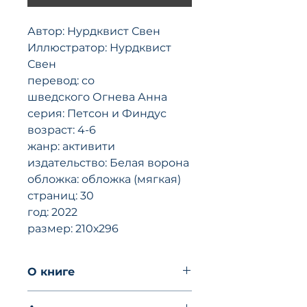
Автор: Нурдквист Свен
Иллюстратор: Нурдквист
Свен
перевод: со
шведского Огнева Анна
серия: Петсон и Финдус
возраст: 4-6
жанр: активити
издательство: Белая ворона
обложка: обложка (мягкая)
страниц: 30
год: 2022
размер: 210х296
O книгe
Петсон и Финдус любят